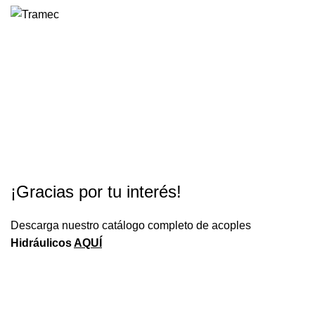
0
Descarga de catálogo
acoples Hidráulicos
HOME
DESCARGA DE CATÁLOGO ACOPLES HIDRÁULICOS
¡Gracias por tu interés!
Descarga nuestro catálogo completo de acoples
Hidráulicos
AQUÍ