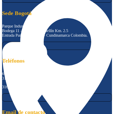
Sede Bogotá
Parque Industrial Lutransa
Bodega 11 – Autopista Medellín Km. 2.5
Entrada Parecelas – Cota – Cundinamarca Colombia.
Teléfonos
601 8966121
315 6953932
316 0106132
Email de contacto