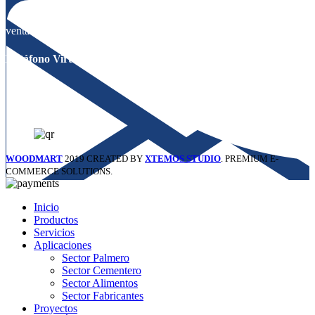
ventas@tramecltda.com
Datáfono Virtual Wompi
WOODMART
2019 CREATED BY
XTEMOS STUDIO
. PREMIUM E-
COMMERCE SOLUTIONS.
Inicio
Productos
Servicios
Aplicaciones
Sector Palmero
Sector Cementero
Sector Alimentos
Sector Fabricantes
Proyectos