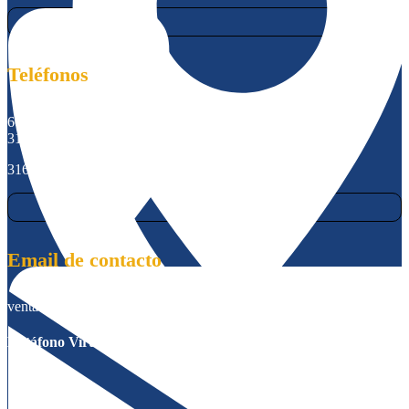
Teléfonos
601 8966121
315 6953932
316 0106132
Email de contacto
ventas@tramecltda.com
Datáfono Virtual Wompi