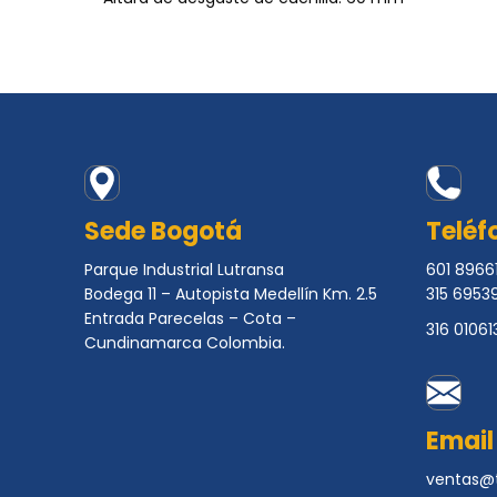
Sede Bogotá
Teléf
Parque Industrial Lutransa
601 89661
Bodega 11 – Autopista Medellín Km. 2.5
315 6953
Entrada Parecelas – Cota –
316 01061
Cundinamarca Colombia.
Email
ventas@