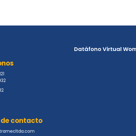
Datáfono Virtual Wo
onos
21
932
32
 de contacto
tramecltda.com