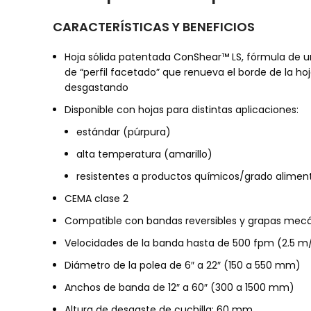
CARACTERÍSTICAS Y BENEFICIOS
Hoja sólida patentada ConShear™ LS, fórmula de u
de “perfil facetado” que renueva el borde de la h
desgastando
Disponible con hojas para distintas aplicaciones:
estándar (púrpura)
alta temperatura (amarillo)
resistentes a productos químicos/grado aliment
CEMA clase 2
Compatible con bandas reversibles y grapas mec
Velocidades de la banda hasta de 500 fpm (2.5 m
Diámetro de la polea de 6″ a 22″ (150 a 550 mm)
Anchos de banda de 12″ a 60″ (300 a 1500 mm)
Altura de desgaste de cuchilla: 60 mm