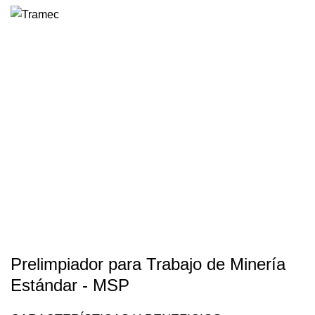
0
Prelimpiador para Trabajo
de Minería Estándar –
MSP
HOME
PRODUCTOS
COMPONENTES PARA BANDAS
SISTEMAS DE LIMPIEZA
LIMPIADORES PRIMARIOS O PRELIMPIADORES
PRELIMPIADOR PARA TRABAJO DE MINERÍA ESTÁNDAR – MSP
Prelimpiador para Trabajo de Minería
Estándar - MSP