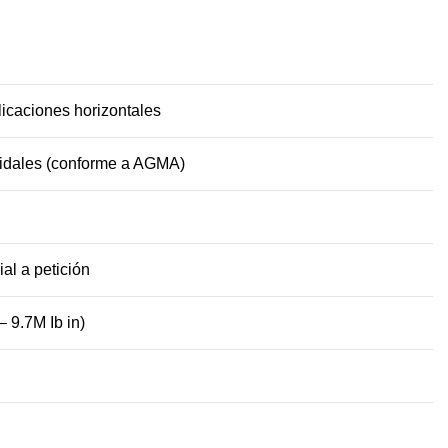
licaciones horizontales
oidales (conforme a AGMA)
ial a petición
– 9.7M Ib in)