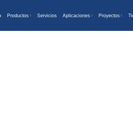
o
Productos
Servicios
Aplicaciones
Proyectos
Ti
r Industrial H
tietapa-Horizo
Y REDUCTORES
REDUCTORES
REDUCTORES HANSEN
REDUCTOR IND