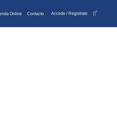
0
Accede / Registrate
enda Online
Contacto
ansen P4
ntal
USTRIAL HANSEN P4 MULTIETAPA-HORIZONTAL