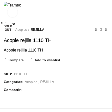
0
Clic para agrandar
Cerrar
Cerrar
Cerrar
Cerrar
Cerrar
Cerrar
Cerrar
Cerrar
SOLD
SOLD
Inicio
Acoples
REJILLA
OUT
OUT
Acople rejilla 1110 TH
Acople rejilla 1110 TH
Compare
Add to wishlist
SKU:
1110 TH
Categorías:
Acoples
,
REJILLA
Compartir