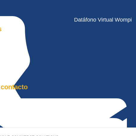
Datáfono Virtual Wompi
s
 contacto
ecltda.com