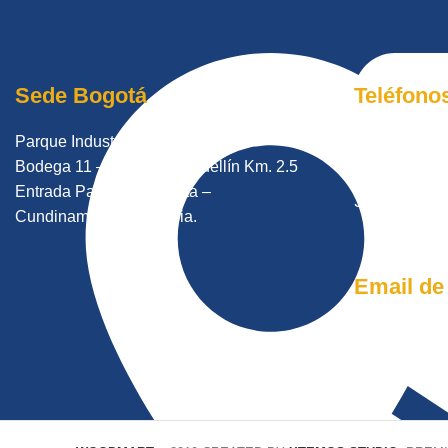
Sede Bogotá
Teléfono
Parque Industrial Lutransa
601 8966121
Bodega 11 – Autopista Medellín Km. 2.5
315 6953932
Entrada Parecelas – Cota –
316 0106132
Cundinamarca Colombia.
Email de
ventas@tram