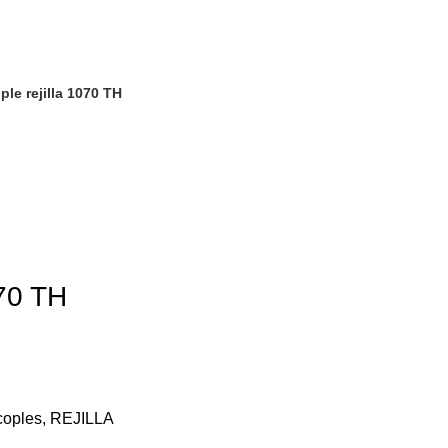
0
Proyectos
Tienda Online
Contacto
ple rejilla 1070 TH
070 TH
coples
,
REJILLA