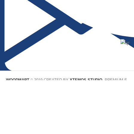
WOODMART
2019 CREATED BY
XTEMOS STUDIO
. PREMIUM E-
COMMERCE SOLUTIONS.
Utilizamos cookies para mejorar su experiencia en nuestro sitio
web.
Al navegar por este sitio web, acepta nuestro uso de