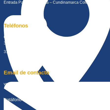
Entrada Parecelas – Cota – Cundinamarca Colombia.
Teléfonos
601 8966121
315 6953932
316 0106132
Email de contacto
ventas@tramecltda.com
Datáfono Virtual Wompi