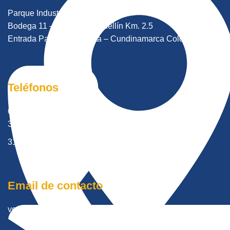
Parque Industrial Lutransa
Bodega 11 – Autopista Medellín Km. 2.5
Entrada Parecelas – Cota – Cundinamarca Colombia.
Teléfonos
601 8966121
315 6953932
316 0106132
Email de contacto
ventas@tramecltda.com